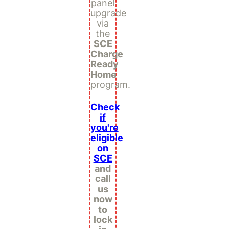
panel
upgrade
via
the
SCE
Charge
Ready
Home
program.
Check
if
you're
eligible
on
SCE
and
call
us
now
to
lock