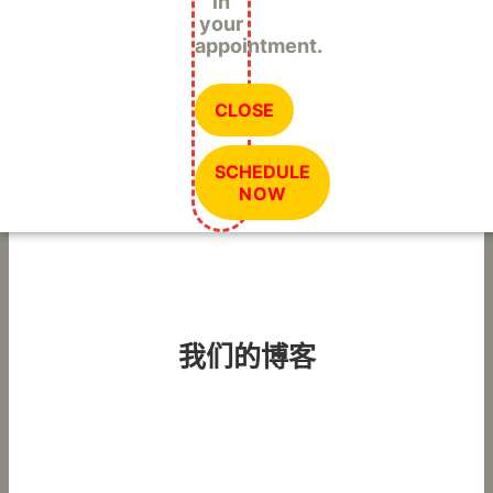
in
your
appointment.
CLOSE
SCHEDULE
NOW
我们的博客