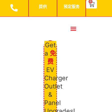
搜索按钮
0
Search
提供
预定服务
for:
首页
关于我们
项目
商业
住宅区
联系我们
Get
a
免
费
EV
Charger
Outlet
&
Panel
Upgrades!