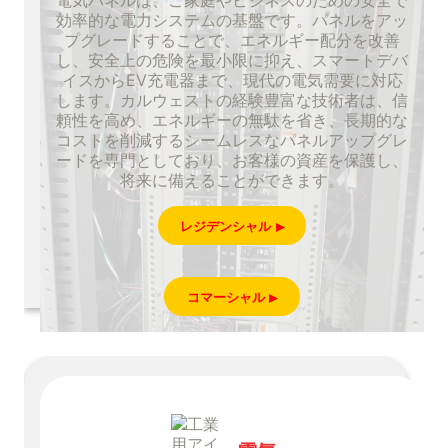
電気パネルは、ご家庭やビジネスのための安全で
効率的な電力システムの基盤です。パネルをアッ
プグレードすることで、エネルギー配分を改善
し、安全上の危険を最小限に抑え、スマートデバ
イスからEV充電器まで、現代の電気需要に対応
します。カルウェストの経験豊富な技術者は、信
頼性を高め、エネルギーの無駄を省き、長期的な
コストを削減するシームレスなパネルアップグレ
ードを専門としており、お客様の資産を保護し、
将来に備えることができます。
レジデンシャル
コマーシャル