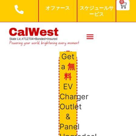
SEARCH BU
0
Search
オファース
スケジュールサ
for:
ービス
Get
a
無
料
EV
Charger
Outlet
&
Panel