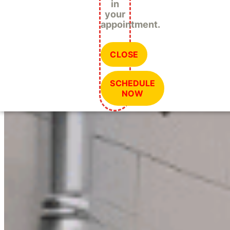
in
your
appointment.
CLOSE
SCHEDULE
NOW