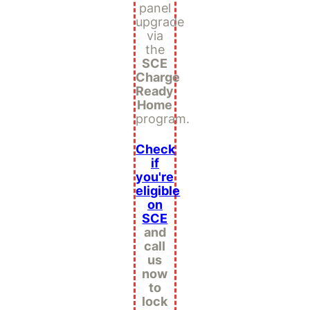
panel
upgrade
via
the
SCE
Charge
Ready
Home
program.
Check
if
you're
eligible
on
SCE
and
call
us
now
to
lock