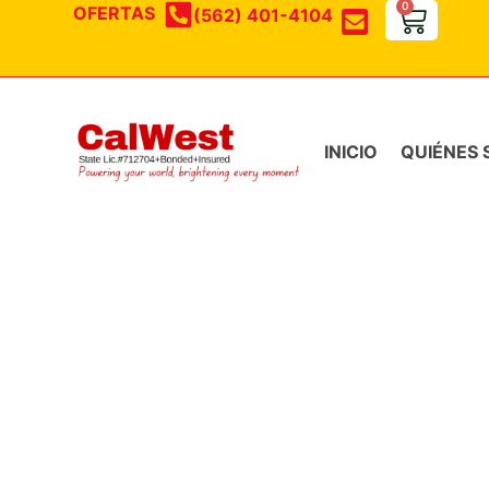
0
OFERTAS
(562) 401-4104
Buscar:
INICIO
QUIÉNES