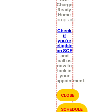
Charge
Ready
Home
program.
Check
if
you're
eligible
on SCE
and
call us
now to
lock in
your
appointment.
CLOSE
SCHEDULE