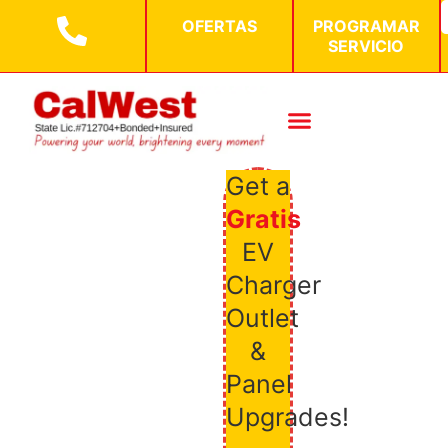
BOTÓN DE 
Buscar:
OFERTAS
PROGRAMAR
SERVICIO
Get a
Gratis
EV
Charger
Outlet
&
Panel
Upgrades!