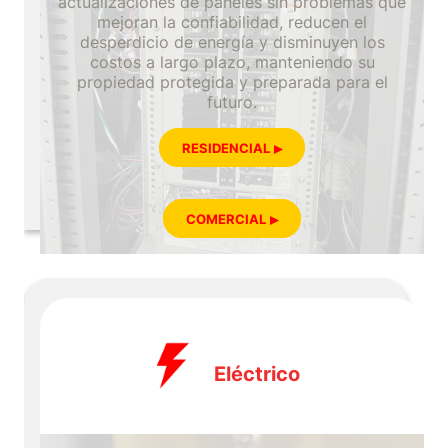
actualizaciones de paneles sin problemas que
mejoran la confiabilidad, reducen el
desperdicio de energía y disminuyen los
costos a largo plazo, manteniendo su
propiedad protegida y preparada para el
futuro.
RESIDENCIAL
COMERCIAL
Eléctrico