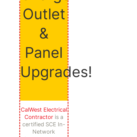
Outlet
&
Panel
Upgrades!
CalWest Electrical
Contractor
is a
certified SCE In-
Network