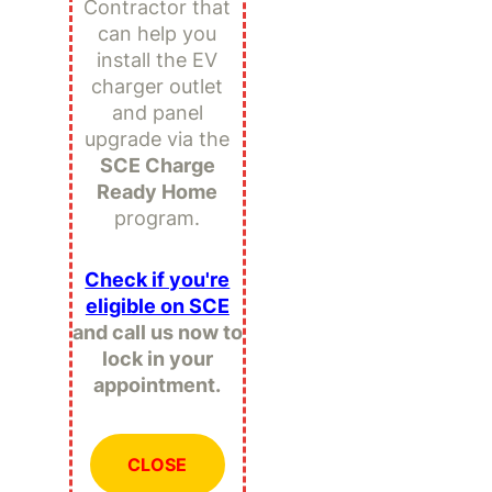
Contractor that
can help you
install the EV
charger outlet
and panel
upgrade via the
SCE Charge
Ready Home
program.
Check if you're
eligible on SCE
and call us now to
lock in your
appointment.
CLOSE