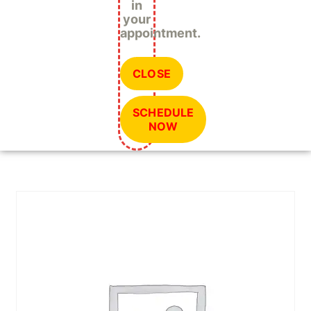
in
your
appointment.
CLOSE
SCHEDULE
NOW