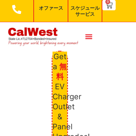
SEARCH BU
0
Search
オファース
スケジュール
for:
サービス
Get
a
無
料
EV
Charger
Outlet
&
Panel