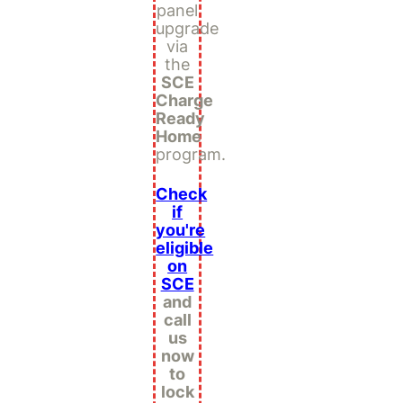
panel
upgrade
via
the
SCE
Charge
Ready
Home
program.
Check
if
you're
eligible
on
SCE
and
call
us
now
to
lock