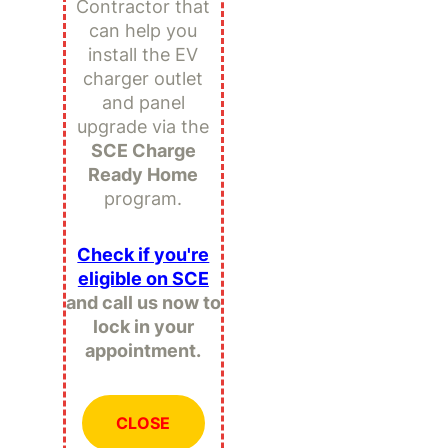
Contractor that
can help you
install the EV
charger outlet
and panel
upgrade via the
SCE Charge
Ready Home
program.
Check if you're
eligible on SCE
and call us now to
lock in your
appointment.
CLOSE