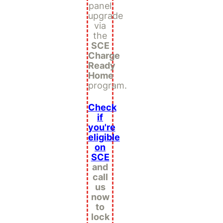
panel
upgrade
via
the
SCE
Charge
Ready
Home
program.
Check
if
you're
eligible
on
SCE
and
call
us
now
to
lock