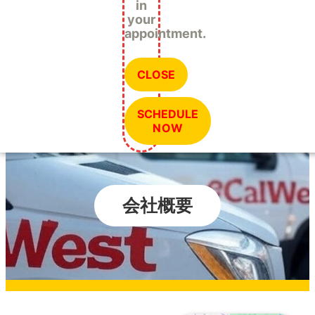
in
your
appointment.
CLOSE
SCHEDULE
NOW
会社概要