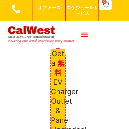
SEARCH BU
0
Search
オファース
スケジュールサ
for:
ービス
Get
a
無
料
EV
Charger
Outlet
&
Panel